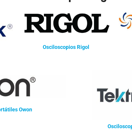
Osciloscopios Rigol
rtátiles Owon
Oscilosco