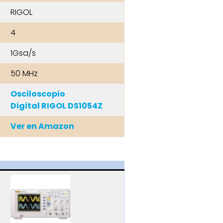
RIGOL
4
1Gsa/s
50 MHz
Osciloscopio
Digital RIGOL DS1054Z
Ver en Amazon