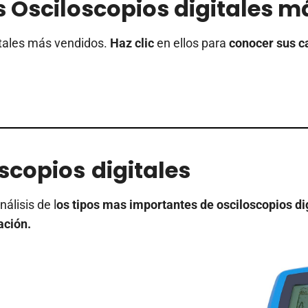
s Osciloscopios digitales 
itales más vendidos.
Haz clic
en ellos para
conocer sus ca
oscopios
digitales
álisis de l
os tipos mas importantes de osciloscopios di
ación.