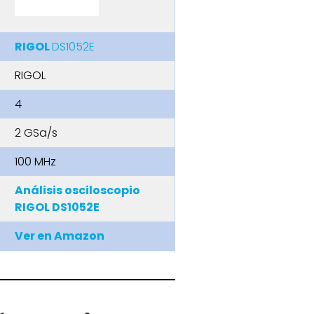
RIGOL
DS1052E
RIGOL
4
2 GSa/s
100 MHz
Análisis osciloscopio
RIGOL DS1052E
Ver en Amazon