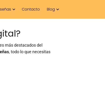
señas
Contacto
Blog
ital?
ales más destacados del
eñas
, todo lo que necesitas