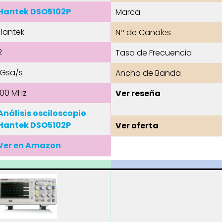
Hantek DSO5102P
Marca
Hantek
Nº de Canales
2
Tasa de Frecuencia
1Gsa/s
Ancho de Banda
100 MHz
Ver reseña
Análisis osciloscopio
Hantek DSO5102P
Ver oferta
Ver en Amazon