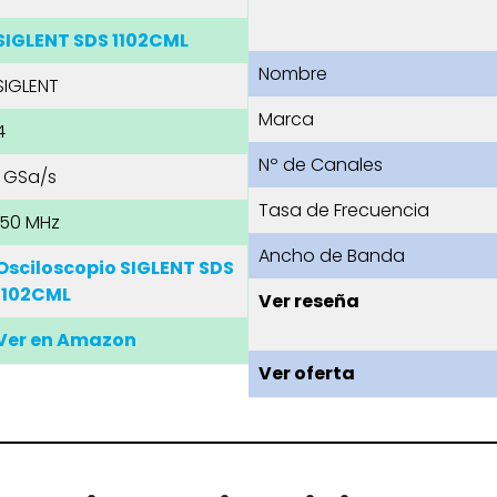
SIGLENT SDS 1102CML
Nombre
SIGLENT
Marca
4
Nº de Canales
1 GSa/s
Tasa de Frecuencia
150 MHz
Ancho de Banda
Osciloscopio SIGLENT SDS
1102CML
Ver reseña
Ver en Amazon
Ver oferta