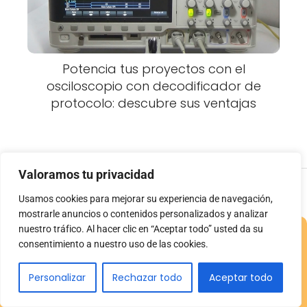
Potencia tus proyectos con el
osciloscopio con decodificador de
protocolo: descubre sus ventajas
Valoramos tu privacidad
TuOsciloscopio.com
Blog
Amperes de una batería de 9
Usamos cookies para mejorar su experiencia de navegación,
voltios: todo lo que necesitas saber
mostrarle anuncios o contenidos personalizados y analizar
nuestro tráfico. Al hacer clic en “Aceptar todo” usted da su
consentimiento a nuestro uso de las cookies.
Personalizar
Rechazar todo
Aceptar todo
Aviso Legal
Contacto
Descargo de responsabilidad
de Afiliados
Política de Cookies
Política de Privacidad