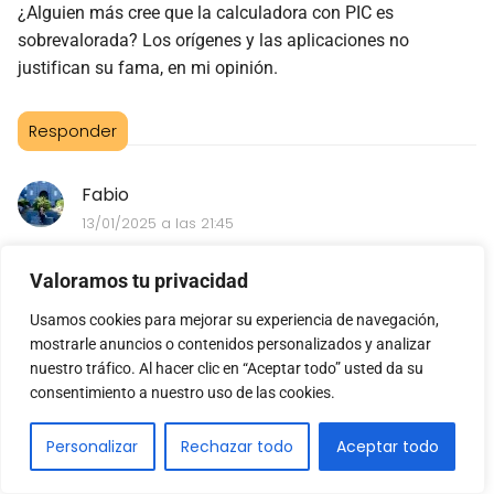
¿Alguien más cree que la calculadora con PIC es
sobrevalorada? Los orígenes y las aplicaciones no
justifican su fama, en mi opinión.
Responder
Fabio
13/01/2025 a las 21:45
¿Alguien más piensa que la calculadora con PIC ya es
Valoramos tu privacidad
obsoleta? ¿No creen que la tecnología FPGA es el futuro?
Usamos cookies para mejorar su experiencia de navegación,
mostrarle anuncios o contenidos personalizados y analizar
Responder
nuestro tráfico. Al hacer clic en “Aceptar todo” usted da su
consentimiento a nuestro uso de las cookies.
Daniela Barrero
Personalizar
Rechazar todo
Aceptar todo
23/01/2025 a las 09:13
¿Pero de verdad creen que la calculadora con PIC es