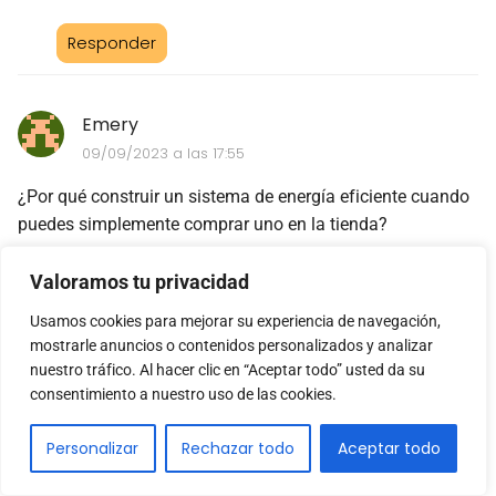
Responder
Emery
09/09/2023 a las 17:55
¿Por qué construir un sistema de energía eficiente cuando
puedes simplemente comprar uno en la tienda?
Valoramos tu privacidad
Responder
Usamos cookies para mejorar su experiencia de navegación,
mostrarle anuncios o contenidos personalizados y analizar
Fania
nuestro tráfico. Al hacer clic en “Aceptar todo” usted da su
09/09/2023 a las 19:55
consentimiento a nuestro uso de las cookies.
No todos pueden permitirse comprar uno en la tienda,
Personalizar
Rechazar todo
Aceptar todo
amigo. Además, construir un sistema de energía
eficiente te brinda la satisfacción de ser