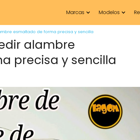
Marcas
Modelos
Re
mbre esmaltado de forma precisa y sencilla
dir alambre
 precisa y sencilla