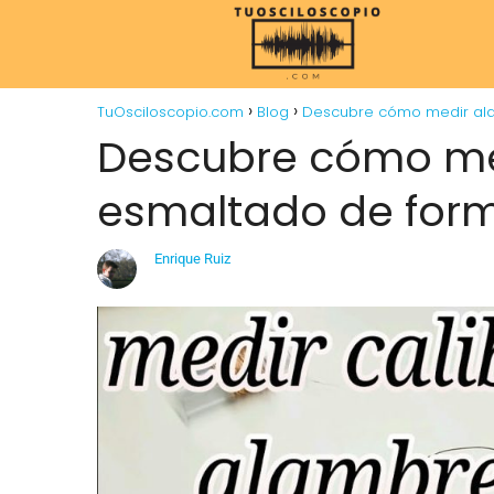
TuOsciloscopio.com
Blog
Descubre cómo medir ala
Descubre cómo me
esmaltado de forma
Enrique Ruiz