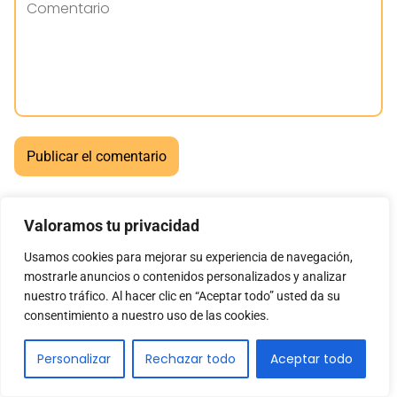
Valoramos tu privacidad
Ciro Toribio
Usamos cookies para mejorar su experiencia de navegación,
mostrarle anuncios o contenidos personalizados y analizar
10/07/2024 a las 12:08
nuestro tráfico. Al hacer clic en “Aceptar todo” usted da su
¿Y si es más eficiente aprender a usar un osciloscopio
consentimiento a nuestro uso de las cookies.
analógico antes que uno de captura de datos? ¡Debate
Personalizar
Rechazar todo
Aceptar todo
encendido! 😜