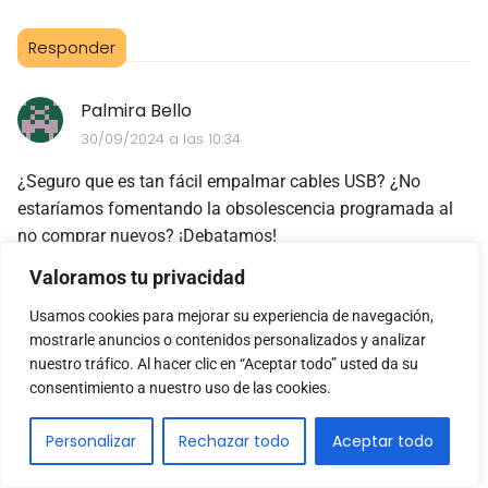
Responder
Palmira Bello
30/09/2024 a las 10:34
¿Seguro que es tan fácil empalmar cables USB? ¿No
estaríamos fomentando la obsolescencia programada al
no comprar nuevos? ¡Debatamos!
Valoramos tu privacidad
Responder
Usamos cookies para mejorar su experiencia de navegación,
mostrarle anuncios o contenidos personalizados y analizar
Taresa Alamo
nuestro tráfico. Al hacer clic en “Aceptar todo” usted da su
consentimiento a nuestro uso de las cookies.
03/10/2024 a las 03:17
Personalmente, creo que el empalme de cables USB puede
Personalizar
Rechazar todo
Aceptar todo
ser un riesgo innecesario. ¿No sería mejor simplemente
comprar uno nuevo?