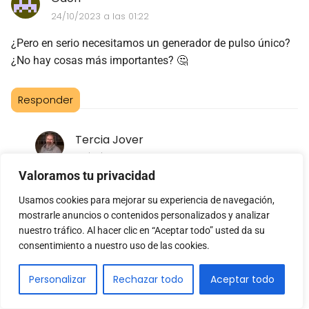
24/10/2023 a las 01:22
¿Pero en serio necesitamos un generador de pulso único?
¿No hay cosas más importantes? 🤔
Responder
Tercia Jover
24/10/2023 a las 12:22
Valoramos tu privacidad
Cada invento tiene su propósito y aplicaciones.
Usamos cookies para mejorar su experiencia de navegación,
Quizás no lo veas necesario, pero para muchos puede
mostrarle anuncios o contenidos personalizados y analizar
ser útil. Hay espacio para todo en la innovación, así
nuestro tráfico. Al hacer clic en “Aceptar todo” usted da su
que no descartemos avances por no entender su
consentimiento a nuestro uso de las cookies.
valor. 😉
Personalizar
Rechazar todo
Aceptar todo
Responder