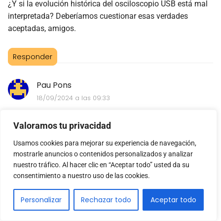
¿Y si la evolución histórica del osciloscopio USB está mal
interpretada? Deberíamos cuestionar esas verdades
aceptadas, amigos.
Responder
Pau Pons
18/09/2024 a las 09:33
¿Pero realmente necesitamos una guía para interpretar
Valoramos tu privacidad
mediciones en un osciloscopio USB? ¿No es más útil
aprender a base de prueba y error?
Usamos cookies para mejorar su experiencia de navegación,
mostrarle anuncios o contenidos personalizados y analizar
nuestro tráfico. Al hacer clic en “Aceptar todo” usted da su
Responder
consentimiento a nuestro uso de las cookies.
Enrique Ruiz
Personalizar
Rechazar todo
Aceptar todo
18/09/2024 a las 15:33