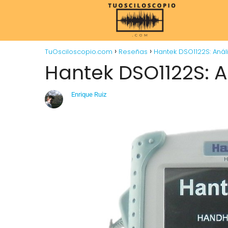
TuOsciloscopio.com
Reseñas
Hantek DSO1122S: Análi
Hantek DSO1122S: An
Enrique Ruiz