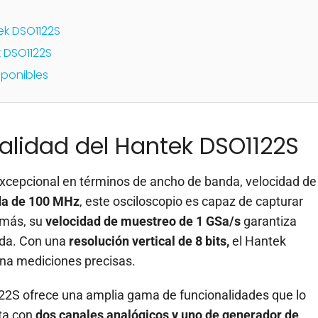
ek DSO1122S
k DSO1122S
sponibles
alidad del Hantek DSO1122S
xcepcional en términos de ancho de banda, velocidad de
da de 100 MHz
, este osciloscopio es capaz de capturar
emás, su
velocidad de muestreo de 1 GSa/s
garantiza
nda. Con una
resolución vertical de 8 bits,
el Hantek
na mediciones precisas.
2S ofrece una amplia gama de funcionalidades que lo
nta con
dos canales analógicos y uno de generador de