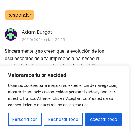
Responder
Adam Burgos
24/10/2024 a las 22:26
Sinceramente, ¿no creen que la evolución de los
osciloscopios de alta impedancia ha hecho el
mantenimiento preventivo algo obsoleto? Solo una
reflexión...
Valoramos tu privacidad
Usamos cookies para mejorar su experiencia de navegación,
Responder
mostrarle anuncios o contenidos personalizados y analizar
nuestro tráfico. Al hacer clic en “Aceptar todo” usted da su
consentimiento a nuestro uso de las cookies.
París Gamero
08/11/2024 a las 04:25
Personalizar
Rechazar todo
Aceptar todo
¿Pero realmente es necesario tanto mantenimiento