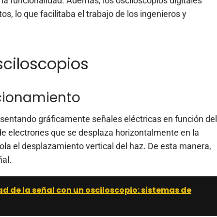
y la funcionalidad. Además, los osciloscopios digitales
s, lo que facilitaba el trabajo de los ingenieros y
ciloscopios
ncionamiento
sentando gráficamente señales eléctricas en función del
de electrones que se desplaza horizontalmente en la
rola el desplazamiento vertical del haz. De esta manera,
ñal.
ad de la señal con un osciloscopio: sistemas de