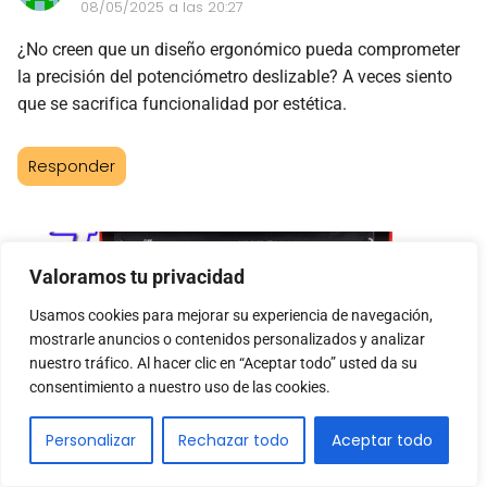
08/05/2025 a las 20:27
¿No creen que un diseño ergonómico pueda comprometer
la precisión del potenciómetro deslizable? A veces siento
que se sacrifica funcionalidad por estética.
Responder
Valoramos tu privacidad
Usamos cookies para mejorar su experiencia de navegación,
mostrarle anuncios o contenidos personalizados y analizar
nuestro tráfico. Al hacer clic en “Aceptar todo” usted da su
consentimiento a nuestro uso de las cookies.
Potencia tu sonido con un
Personalizar
Rechazar todo
Aceptar todo
amplificador que hará vibrar cada
nota