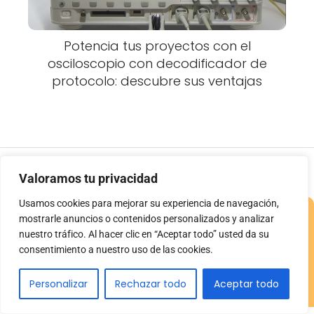
Potencia tus proyectos con el
osciloscopio con decodificador de
protocolo: descubre sus ventajas
TuOsciloscopio.com
Blog
Vúmetro analógico: mide y visualiza
Valoramos tu privacidad
el nivel de sonido con precisión
Usamos cookies para mejorar su experiencia de navegación,
mostrarle anuncios o contenidos personalizados y analizar
nuestro tráfico. Al hacer clic en “Aceptar todo” usted da su
consentimiento a nuestro uso de las cookies.
Aviso Legal
Contacto
Descargo de responsabilidad
Personalizar
Rechazar todo
Aceptar todo
de Afiliados
Política de Cookies
Política de Privacidad