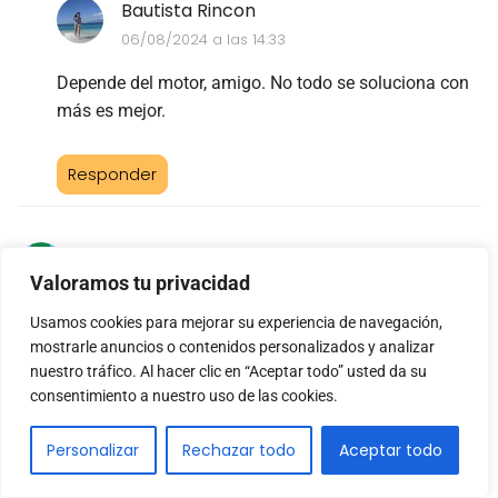
Bautista Rincon
06/08/2024 a las 14:33
Depende del motor, amigo. No todo se soluciona con
más es mejor.
Responder
Columba Sans
Valoramos tu privacidad
02/09/2024 a las 13:51
Usamos cookies para mejorar su experiencia de navegación,
Aunque he encontrado útil el artículo, ¿no creen que reducir
mostrarle anuncios o contenidos personalizados y analizar
el amperaje podría dañar la eficiencia del motor? ¡Espero
nuestro tráfico. Al hacer clic en “Aceptar todo” usted da su
respuestas!
consentimiento a nuestro uso de las cookies.
Responder
Personalizar
Rechazar todo
Aceptar todo