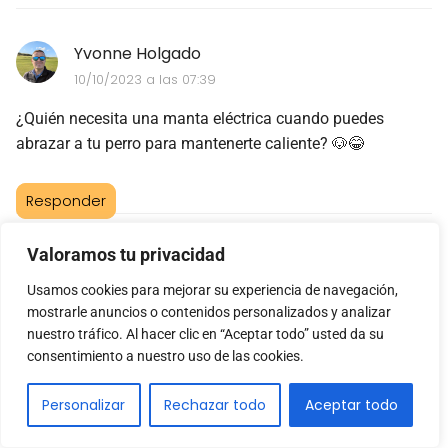
Yvonne Holgado
10/10/2023 a las 07:39
¿Quién necesita una manta eléctrica cuando puedes
abrazar a tu perro para mantenerte caliente? 🐶😂
Responder
Valoramos tu privacidad
Nadina Rosell
16/10/2023 a las 13:18
Usamos cookies para mejorar su experiencia de navegación,
mostrarle anuncios o contenidos personalizados y analizar
¿Quién necesita una manta eléctrica cuando puedes
nuestro tráfico. Al hacer clic en “Aceptar todo” usted da su
abrazar a tu perro caliente y ahorrar energía?
consentimiento a nuestro uso de las cookies.
#OpiniónControversial
Personalizar
Rechazar todo
Aceptar todo
Responder