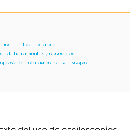
.
rios en diferentes áreas
uso de herramientas y accesorios
aprovechar al máximo tu osciloscopio
texto del uso de osciloscopios